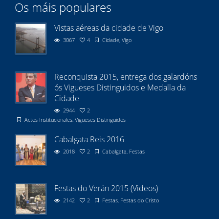
Os máis populares
Vistas aéreas da cidade de Vigo
3067
4
Cidade
,
Vigo
Reconquista 2015, entrega dos galardóns
ós Vigueses Distinguidos e Medalla da
Cidade
2944
2
Actos Institucionales
,
Vigueses Distinguidos
Cabalgata Reis 2016
2018
2
Cabalgata
,
Festas
Festas do Verán 2015 (Videos)
2142
2
Festas
,
Festas do Cristo