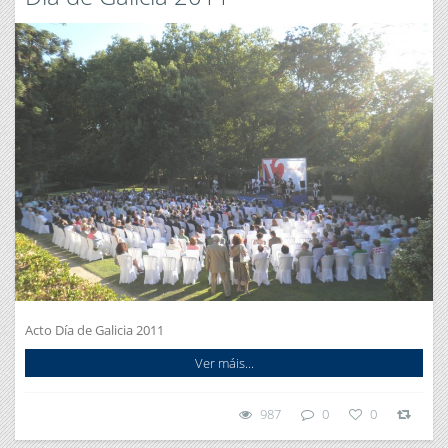
Acto Día de Galicia 2011
Ver máis...
987
0
0