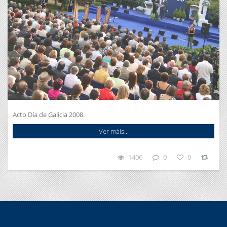
Acto Día de Galicia 2008.
Ver máis...
1406
0
0